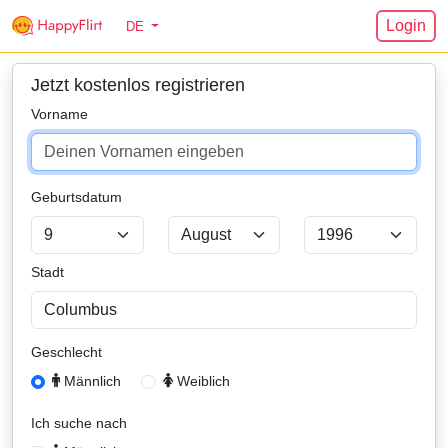
Login
DE
Jetzt kostenlos registrieren
Vorname
Geburtsdatum
Stadt
Type 1 or more characters for results.
Geschlecht
Männlich
Weiblich
Ich suche nach